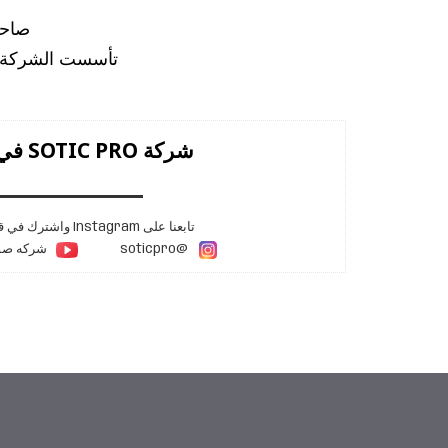
صاحب شركته ، Pro
تأسست الشركة عام 2010. يمتلك عبدالله سالم 20 عامًا خبرة في المج
شركة SOTIC PRO في الكويت
تابعنا على Instagram واشترك في قناة YouTube
@soticpro
شركه صوتك بر