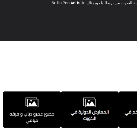
عبد الله سالم ، منتج الموسيقى والحفلات الموسيقية في الكويت والعالم العربي ، من مواليد 1985 ، حاصل على شهادة في هندسة الصوت من بريطانيا ، ويمتلك Sotic Pro Artistic